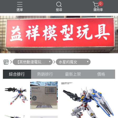
0
選單
搜尋
購物車
SD 三國創傑傳
【其他動漫電玩相
水星的魔女
關】
綜合排行
熱銷排行
最新上架
價格