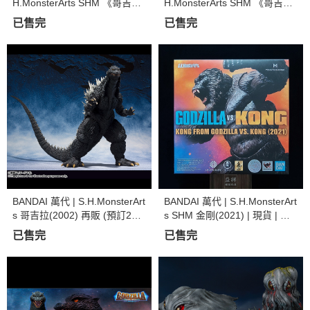
H.MonsterArts SHM 《哥吉拉
H.MonsterArts SHM 《哥吉拉
最後戰役》怪獸X (預訂2022年
奇異點》拉頓 (2021) 第2形態
已售完
已售完
9月)
(預訂2022年6月)
BANDAI 萬代 | S.H.MonsterArt
BANDAI 萬代 | S.H.MonsterArt
s 哥吉拉(2002) 再販 (預訂202
s SHM 金剛(2021) | 現貨 | 全
3年1月)
新未拆
已售完
已售完