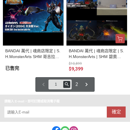
BANDAI 萬代 | 魂商店限定 | S.
BANDAI 萬代 | 魂商店限定 | S.
H.MonsterArts SHM 哥吉拉系
H.MonsterArts | SHM 碧奧蘭
列 | 蓋剛(2004) 最後戰役 (預訂
蒂 | 人心花獸 | 植獸 | Special
$10,899
2021年9月)
已售完
Color Ver. 全新未拆 | 現貨
$9,399
2
請輸入 E-mail，即可訂閱或取消電子報
確定