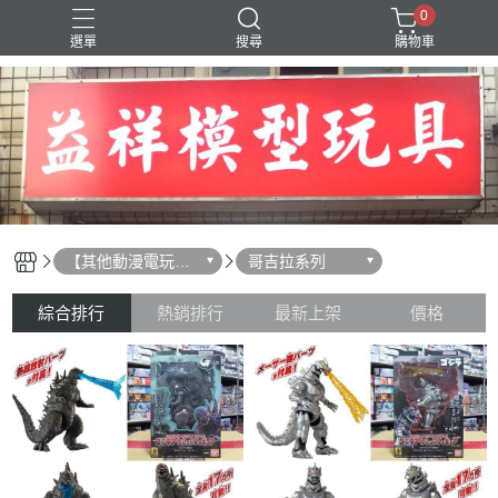
0
選單
搜尋
購物車
SD 三國創傑傳
【其他動漫電玩相
哥吉拉系列
關】
綜合排行
熱銷排行
最新上架
價格