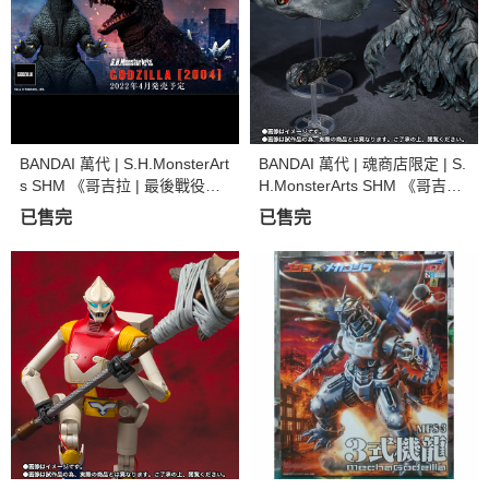
BANDAI 萬代 | S.H.MonsterArt
BANDAI 萬代 | 魂商店限定 | S.
s SHM 《哥吉拉 | 最後戰役》
H.MonsterArts SHM 《哥吉拉
哥吉拉 (2004) (預訂2022年4
對黑多拉》黑多拉 | 50週年特
已售完
已售完
月)
別紀念套組 (預訂2022年6月)