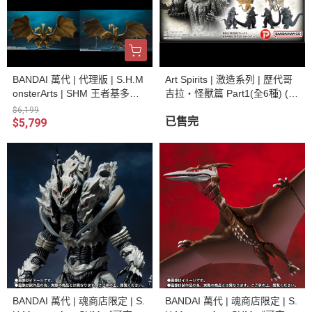
BANDAI 萬代 | 代理版 | S.H.M
Art Spirits | 激造系列 | 歷代哥
onsterArts | SHM 王者基多拉
吉拉・怪獸篇 Part1(全6種) (預
(2019) 全新未拆
訂2023年5月)
$6,199
已售完
$5,799
BANDAI 萬代 | 魂商店限定 | S.
BANDAI 萬代 | 魂商店限定 | S.