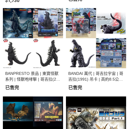
$1,730
OS"海報架 | 全新未拆 | 現貨
未拆 | 現貨
BANPRESTO 景品 | 東寶怪獸
BANDAI 萬代 | 哥吉拉宇宙 | 哥
系列 | 怪獸咆哮擊 | 哥吉拉(200
吉拉(1991) 吊卡 | 高約8.5公分
4) 高約15公分 | 全新未拆 | 現
| 可動公仔 | 全新未拆 | 現貨
已售完
已售完
貨