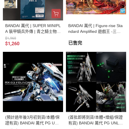
BANDAI 萬代 | SUPER MINIPL
BANDAI 萬代 | Figure-rise Sta
A 裝甲騎兵外傳 | 青之騎士物語
ndard Amplified 遊戲王 -三幻
| Vol.2 | 組裝模型 | 全三種 | 1
神降臨- 歐西里斯的天空龍 | 組
$1,960
中盒3入販售
裝模型 | 全新現貨
已售完
$1,260
(預計過年後3月初到貨/本體/保
(首批即將到貨/本體+燈組/保證
證有貨) BANDAI 萬代 PG UNL
有貨) BANDAI 萬代 PG UNLE
EASHED 1/60 ν鋼彈 (不含燈)
ASHED 1/60 ν鋼彈+LED組件 |