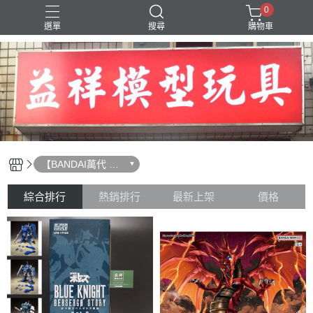
0
選單
搜尋
購物車
SD 三國創傑傳
【BANDAI萬代 組
裝模型】
綜合排行
熱銷排行
最新上架
價格