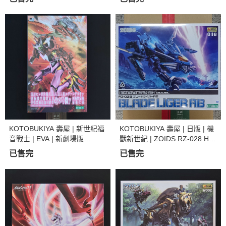
様專用 | X裝甲配件 | 組裝模型
組裝模型 | 現貨
| 現貨
KOTOBUKIYA 壽屋 | 新世紀福
KOTOBUKIYA 壽屋 | 日版 | 機
音戰士 | EVA | 新劇場版
獸新世紀 | ZOIDS RZ-028 HM
《新．福音戰士劇場版:│▌》
M 重劍長牙獅 AB 組裝模型
已售完
已售完
改8号機γ 組裝模型 | 現貨