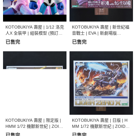
KOTOBUKIYA 壽屋 | 1/12 洛克
KOTOBUKIYA 壽屋 | 新世紀福
人X 全裝甲 | 組裝模型 (預訂20
音戰士 | EVA | 新劇場版
23年1月)
《新．福音戰士劇場版:│▌》
已售完
已售完
初號機 | with 卡西烏斯槍 | 組裝
模型 | 現貨
KOTOBUKIYA 壽屋 | 限定版 |
KOTOBUKIYA 壽屋 | 日版 | H
HMM 1/72 機獸新世紀 | ZOID
MM 1/72 機獸新世紀 | ZOIDS
S 洛伊德 | 長牙獅零式 | 帝國仕
洛伊德 | EZ-054 長牙獅零式 X
已售完
已售完