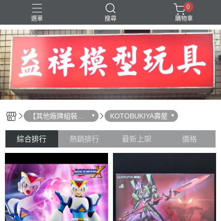
0
選單
搜尋
購物車
SD 三國創傑傳
【其他廠牌組裝模
KOTOBUKIYA壽屋
型】
綜合排行
熱銷排行
最新上架
價格