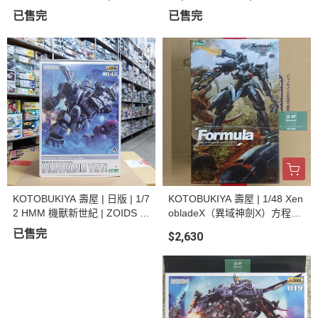
洛伊德 | RZ-007 重裝長牙獅 |
已售完
已售完
DCS-J 組裝模型 | 現貨
KOTOBUKIYA 壽屋 | 日版 | 1/7
KOTOBUKIYA 壽屋 | 1/48 Xen
2 HMM 機獸新世紀 | ZOIDS 洛
obladeX（異域神劍X）方程式
伊德 | EZ-015 鋼鐵白金剛 | 白
| 組裝模型
已售完
$2,630
色格鬥金剛 | YETI 組裝模型