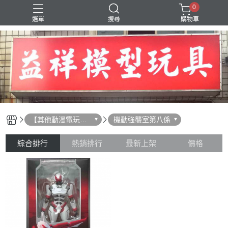
0
選單
搜尋
購物車
SD 三國創傑傳
【其他動漫電玩相
機動強襲室第八係
關】
綜合排行
熱銷排行
最新上架
價格