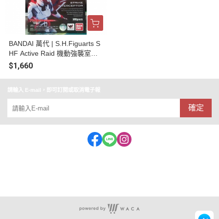
BANDAI 萬代 | S.H.Figuarts S
HF Active Raid 機動強襲室第
八係 | 突擊攔截 | 全新未拆
$1,660
請輸入 E-mail，即可訂閱或取消電子報
確定
客服專線:062153909 公司統編:56975643(益祥玩具行)
地址：台南市中西區忠義路一段72-1號
店面營業時間：11:30~20:30 (特殊休假時段會公布在FB)