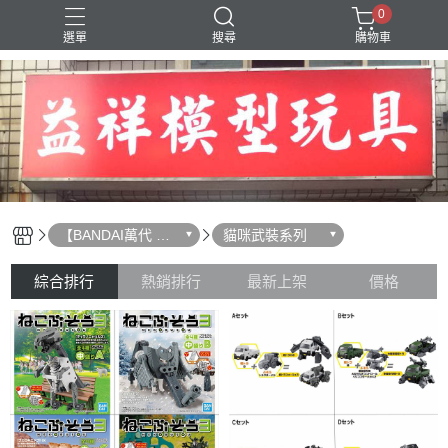
0
選單
搜尋
購物車
SD 三國創傑傳
【BANDAI萬代 組
貓咪武裝系列
裝模型】
綜合排行
熱銷排行
最新上架
價格