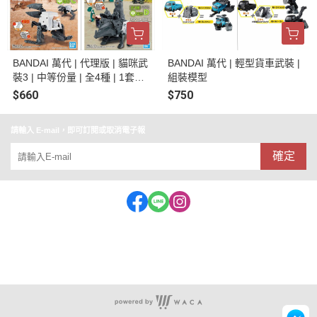
BANDAI 萬代 | 代理版 | 貓咪武
BANDAI 萬代 | 輕型貨車武裝 |
裝3 | 中等份量 | 全4種 | 1套4
組裝模型
入合售 | 組裝模型
$660
$750
請輸入 E-mail，即可訂閱或取消電子報
確定
客服專線:062153909 公司統編:56975643(益祥玩具行)
地址：台南市中西區忠義路一段72-1號
店面營業時間：11:30~20:30 (特殊休假時段會公布在FB)