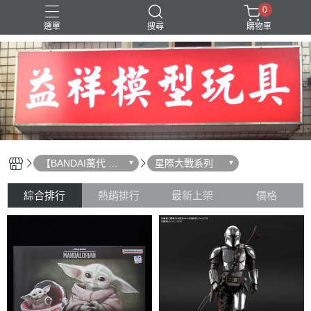
0
選單
搜尋
購物車
SD 三國創傑傳
【BANDAI萬代 組
星際大戰系列
裝模型】
綜合排行
熱銷排行
最新上架
價格