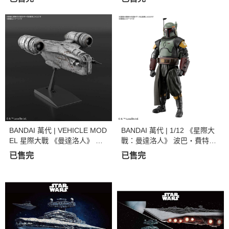
r.) 組裝模型
BANDAI 萬代 | VEHICLE MOD
BANDAI 萬代 | 1/12 《星際大
EL 星際大戰 《曼達洛人》 刀
戰：曼達洛人》 波巴・費特
鋒之巔 | 剃刀冠號 | 組裝模型
（曼達洛人） | 組裝模型 | 現貨
已售完
已售完