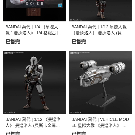
BANDAI 萬代 | 1/4 《星際大
BANDAI 萬代 | 1/12 星際大戰
戰：曼達洛人》 1/4 格羅古 |
《曼達洛人》 曼達洛人 (貝斯
尤達寶寶 | 組裝模型 | 現貨
卡金屬武裝) 銀色電鍍Ver. 組裝
已售完
已售完
模型
BANDAI 萬代 | 1/12 《曼達洛
BANDAI 萬代 | VEHICLE MOD
人》 曼達洛人 (貝斯卡金屬武
EL 星際大戰 《曼達洛人》 刀
裝) 組裝模型
鋒之巔 | 剃刀冠號 (銀色電鍍Ve
已售完
已售完