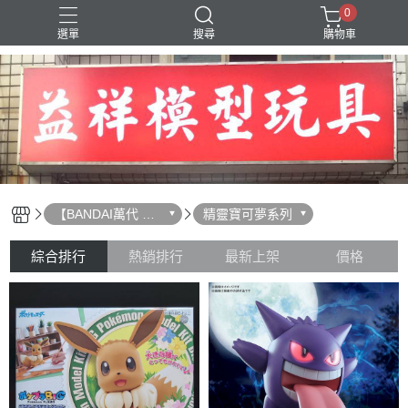
0
選單
搜尋
購物車
SD 三國創傑傳
【BANDAI萬代 組
精靈寶可夢系列
裝模型】
綜合排行
熱銷排行
最新上架
價格