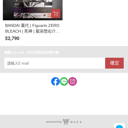
BANDAI 萬代 | Figuarts ZERO
BLEACH | 死神 | 藍染惣右介 |
崩玉融合Ver. 全新未拆
$2,790
請輸入 E-mail，即可訂閱或取消電子報
確定
客服專線:062153909 公司統編:56975643(益祥玩具行)
地址：台南市中西區忠義路一段72-1號
店面營業時間：11:30~20:30 (特殊休假時段會公布在FB)