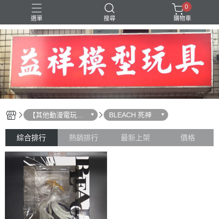
0
選單
搜尋
購物車
SD 三國創傑傳
【其他動漫電玩相
BLEACH 死神
關】
綜合排行
熱銷排行
最新上架
價格