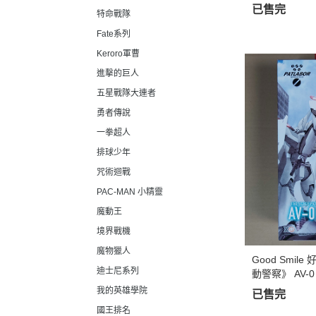
已售完
特命戰隊
Fate系列
Keroro軍曹
進擊的巨人
五星戰隊大連者
勇者傳說
一拳超人
排球少年
咒術迴戰
PAC-MAN 小精靈
魔動王
境界戰機
魔物獵人
Good Smile
迪士尼系列
動警察》 AV-0 
我的英雄學院
已售完
國王排名