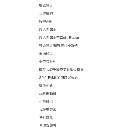
數碼寶貝
工作細胞
哆啦A夢
超人力霸王
超人力霸王布雷薩 | Blazar
神奇寶貝/精靈寶可夢系列
假面騎士
哥吉拉系列
關於我轉生變成史萊姆這檔事
SPY×FAMILY 間諜家家酒
蠟筆小新
玩具總動員
小熊維尼
我愛美樂蒂
快打旋風
星域毀滅者