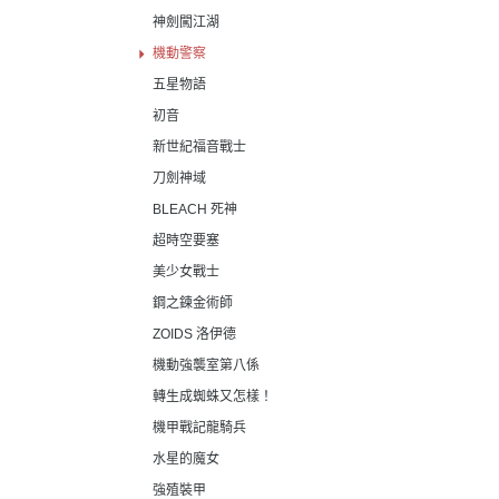
神劍闖江湖
機動警察
五星物語
初音
新世紀福音戰士
刀劍神域
BLEACH 死神
超時空要塞
美少女戰士
鋼之鍊金術師
ZOIDS 洛伊德
機動強襲室第八係
轉生成蜘蛛又怎樣！
機甲戰記龍騎兵
水星的魔女
強殖裝甲