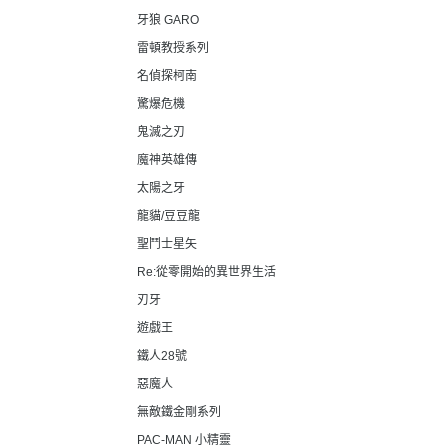
牙狼 GARO
雷頓教授系列
名偵探柯南
驚爆危機
鬼滅之刃
魔神英雄傳
太陽之牙
龍貓/豆豆龍
聖鬥士星矢
Re:從零開始的異世界生活
刃牙
遊戲王
鐵人28號
惡魔人
無敵鐵金剛系列
PAC-MAN 小精靈