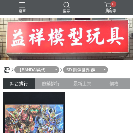
0
選單
搜尋
購物車
SD 三國創傑傳
【BANDAI萬代 組
SD 鋼彈世界 群英
裝模型】
集
綜合排行
熱銷排行
最新上架
價格