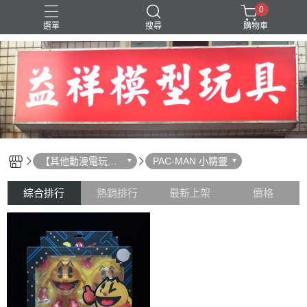
0
選單
搜尋
購物車
SD 三國創傑傳
【其他動漫電玩相
PAC-MAN 小精靈
關】
綜合排行
熱銷排行
最新上架
價格