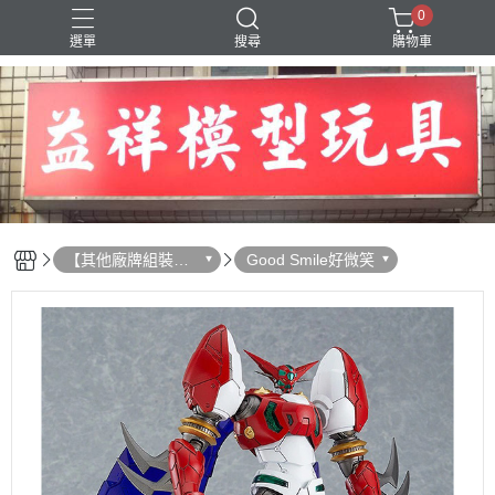
0
選單
搜尋
購物車
SD 三國創傑傳
【其他廠牌組裝模
Good Smile好微笑
型】