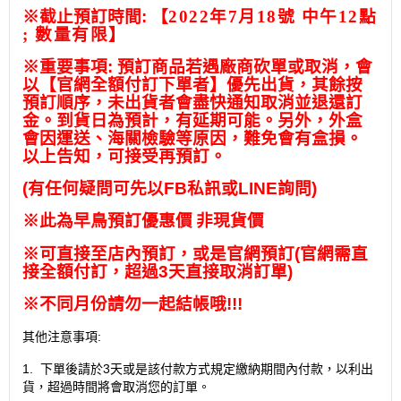
※
截止預訂時間
:
【
2022年7月18號 中午12點
; 數量有限
】
※
重要事項
:
預訂商品若遇廠商砍單或取消，會
以【官網全額付訂下單者】優先出貨，其餘按
預訂順序，未出貨者會盡快通知取消並退還訂
金。到貨日為預計，有延期可能。另外，外盒
會因運送、海關檢驗等原因，難免會有盒損。
以上告知，可接受再預訂。
(
有任何疑問可先以
FB
私訊或
LINE
詢問
)
※此為早鳥預訂優惠價
非現貨價
※
可直接至店內預訂，或是官網預訂
(
官網需直
接全額付訂，超過
3
天直接取消訂單
)
※
不同月份請勿一起結帳哦
!!!
:
其他注意事項
1.
3
下單後請於
天或是該付款方式規定繳納期間內付款，以利出
貨，超過時間將會取消您的訂單。