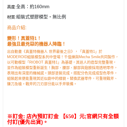
全高：約160mm
高度
:
組裝式塑膠模型・無比例
材質
:
商品介紹
:
變形！真蓋特1！
最強且最兇惡的機器人降臨！
出自動畫《真蓋特機器人 世界最後之日》，「真蓋特1」於
MODEROID組裝模型系列中登場！千值練與Mecha Smile共同製作，
以可動模型「RIOBOT 真蓋特1」為基礎，其迷人的造型完整重現，
並作為組裝模型重新誕生！胸部、腰部、腳部與翅膀採用透明零件，
表現出有深度的機械感。頭部塗裝完成。搭配分色完成成型色零件，
組裝起來便能重現其近似劇中的樣貌。替換武器零件，可重現戰斧、
鎌刀及槍。戰斧的刀刃部分能以手斧裝備。
※
訂金
:
店內預訂訂金
【650】元
;
官網只有全額
付訂
(
優先出貨
)
。