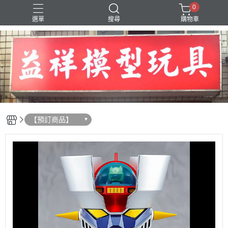
0
選單
搜尋
購物車
SD 三國創傑傳
【預訂商品】