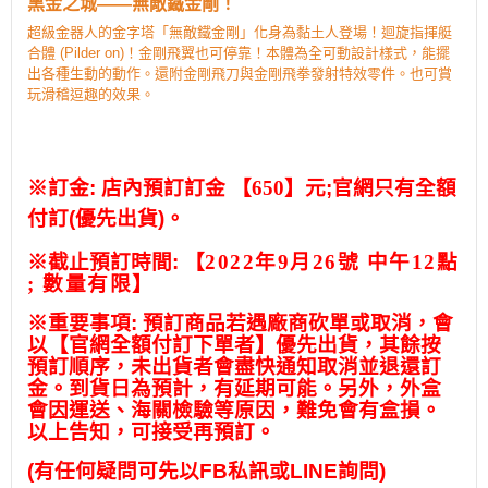
黑金之城——無敵鐵金剛！
超級金器人的金字塔「無敵鐵金剛」化身為黏土人登場！迴旋指揮艇
合體 (Pilder on)！金剛飛翼也可停靠！本體為全可動設計樣式，能擺
出各種生動的動作。還附金剛飛刀與金剛飛拳發射特效零件。也可賞
玩滑稽逗趣的效果。
※
訂金
:
店內預訂訂金
【650】元
;
官網只有全額
付訂
(
優先出貨
)
。
※
截止預訂時間
:
【
2022年9月26號 中午12點
; 數量有限
】
※
重要事項
:
預訂商品若遇廠商砍單或取消，會
以【官網全額付訂下單者】優先出貨，其餘按
預訂順序，未出貨者會盡快通知取消並退還訂
金。到貨日為預計，有延期可能。另外，外盒
會因運送、海關檢驗等原因，難免會有盒損。
以上告知，可接受再預訂。
(
有任何疑問可先以
FB
私訊或
LINE
詢問
)