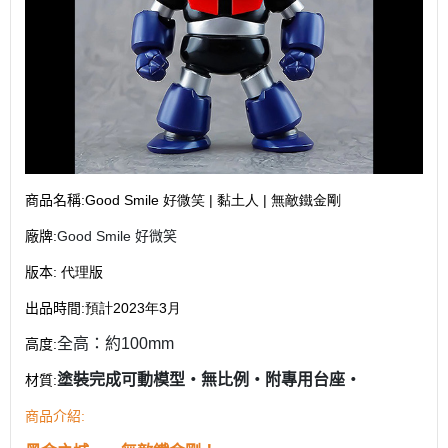
商品名稱
:Good Smile 好微笑 | 黏土人 | 無敵鐵金剛
廠牌
:
Good Smile 好微笑
版本
: 代理
版
出品時間
:預計2023年3月
全高：約100mm
高度
:
塗裝完成可動模型・無比例・附專用台座・
材質
:
:
商品介紹