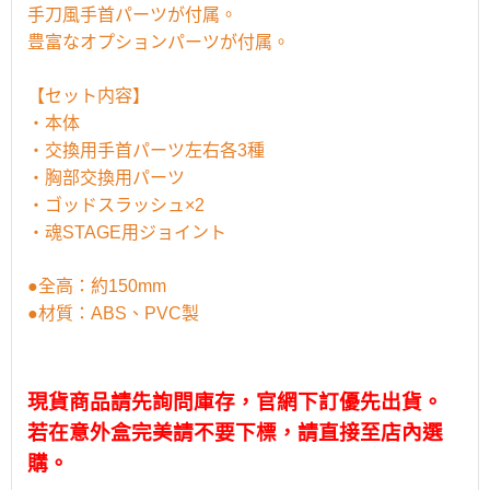
手刀風手首パーツが付属。
豊富なオプションパーツが付属。
【セット内容】
・本体
・交換用手首パーツ左右各3種
・胸部交換用パーツ
・ゴッドスラッシュ×2
・魂STAGE用ジョイント
●全高：約150mm
●材質：ABS、PVC製
現貨商品請先詢問庫存，官網下訂優先出貨。
若在意外盒完美請不要下標，請直接至店內選
購。