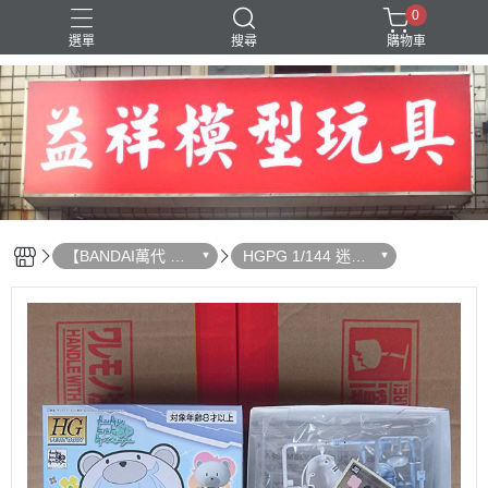
0
選單
搜尋
購物車
SD 三國創傑傳
【BANDAI萬代 組
HGPG 1/144 迷你
裝模型】
凱 角色凱