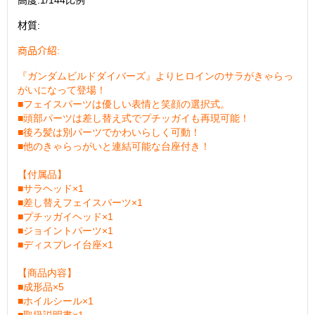
材質
:
:
商品介紹
『ガンダムビルドダイバーズ』よりヒロインのサラがきゃらっ
がいになって登場！
■フェイスパーツは優しい表情と笑顔の選択式。
■頭部パーツは差し替え式でプチッガイも再現可能！
■後ろ髪は別パーツでかわいらしく可動！
■他のきゃらっがいと連結可能な台座付き！
【付属品】
■サラヘッド×1
■差し替えフェイスパーツ×1
■プチッガイヘッド×1
■ジョイントパーツ×1
■ディスプレイ台座×1
【商品内容】
■成形品×5
■ホイルシール×1
■取扱説明書×1