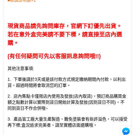
現貨商品請先詢問庫存，官網下訂優先出貨。
若在意外盒完美請不要下標，請直接至店內選
購。
(
有任何疑問可先以客服訊息詢問哦
!!)
其他注意事項
:
1.
下單後請於
3
天或是該付款方式規定繳納期間內付款，以利出
貨，超過時間將會取消您的訂單。
2.
店內集點卡僅限店內使用及發放
(
店內取貨
)
，預訂商品購買金
額之點數計算以實際到貨日開始計算及發放
(
因到貨日不同
)
，不
同到貨日不作合併哦
~
3.
產品皆工廠大量生產製造，難免塗裝會有些許溢色，可以接受
再下標
;
盒況追求完美者，請至實體店面選購哦。