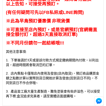
以上告知，可接受再預訂。
(
有任何疑問可先以
FB
私訊或
LINE
詢問
)
※此為早鳥預訂優惠價
非現貨價
※
可直接至店內預訂，或是官網預訂
(
官網需直
接全額付訂，超過
3
天直接取消訂單
)
※
不同月份請勿一起結帳哦
!!!
:
其他注意事項
1.
3
下單後請於
天或是該付款方式規定繳納期間內付款，以利出
貨，超過時間將會取消您的訂單。
2.
(
)
店內集點卡僅限店內使用及發放
店內取貨
，預訂商品購買金
(
)
額之點數計算以實際到貨日開始計算及發放
因到貨日不同
，不
~
同到貨日不作合併哦
3.
產品皆工廠大量生產製造，難免塗裝會有些許溢色，可以接受
;
再下標
盒況追求完美者，請至實體店面選購哦。