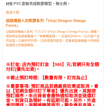
PVC塗裝完成軟膠模型・無比例・
材質
:
:
商品介紹
超級機器人的軟膠系列「Vinyl Shogun Omega
Force」
Q版軟膠機器人系列「V.S.O.F.(Vinyl Shogun Omega Force)」啟動！
首款商品為超級機器人「無敵鐵金剛」。全高約220mm。(1)力道十足
的站姿。(2)稱手的外型。(3)有密度的造型。是兼具超級機器人的帥勁
與親和力的軟膠模型
※
訂金
:
店內預訂訂金
【900】元
;
官網只有全額
付訂
(
優先出貨
)
。
※
截止預訂時間
:
【數量有限，訂完為止】
※
重要事項
:
預訂商品若遇廠商砍單或取消，會
以【官網全額付訂下單者】優先出貨，其餘按
預訂順序，未出貨者會盡快通知取消並退還訂
金。到貨日為預計，有延期可能。另外，外盒
會因運送、海關檢驗等原因，難免會有盒損。