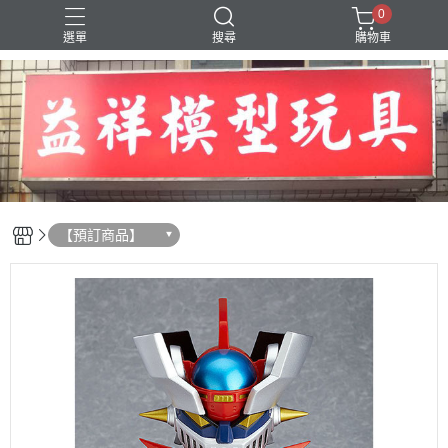
0
選單
搜尋
購物車
SD 三國創傑傳
【預訂商品】