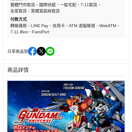
實體門市取貨
國際快遞
一般宅配
7-11取貨
全家取貨
萊爾富超商取貨
付款方式
轉帳匯款
LINE Pay
信用卡
ATM 虛擬帳號
WebATM
7-11 iBon
FamiPort
分享商品到
商品詳情