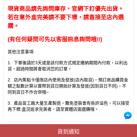
現貨商品請先詢問庫存，官網下訂優先出貨。
若在意外盒完美請不要下標，請直接至店內選
購。
(
有任何疑問可先以客服訊息詢問哦
!!)
其他注意事項
:
1.
下單後請於
3
天或是該付款方式規定繳納期間內付款，以利出
貨，超過時間將會取消您的訂單。
2.
店內集點卡僅限店內使用及發放
(
店內取貨
)
，預訂商品購買金
額之點數計算以實際到貨日開始計算及發放
(
因到貨日不同
)
，不
同到貨日不作合併哦
~
3.
產品皆工廠大量生產製造，難免塗裝會有些許溢色，可以接受
再下標
;
盒況追求完美者，請至實體店面選購哦。
貨到通知