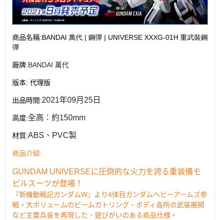
商品名稱
:BANDAI 萬代 | 鋼彈 | UNIVERSE XXXG-01H 重武裝鋼
彈
廠牌
:
BANDAI 萬代
版本
:
代理版
2021年09月25日
出品時間
:
全高：約150mm
高度
:
ABS、PVC製
材質
:
:
商品介紹
GUNDAM UNIVERSEに圧倒的な火力を誇る重装備モ
ビルスーツが登場！
『
新機動戦記ガンダム
W』より4体目ガンダムヘビーアームズ
参
戦。大ボリュームのビームガトリング、ボディ各所の武装展開
など主要兵装を再現した、遊びがいのある商品仕様。