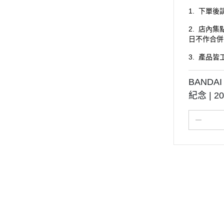
1.
下單後
2.
店內集
日不作合併
3.
產品皆
BANDA
紀念 | 20