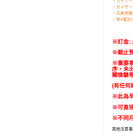
・カイザー
・カイザー
・交換用胸
・単4電池×
※
訂金
:
※
截止
※
重要
序，未
關檢驗
(
有任何
※此為
※
可直
※
不同
其他注意事