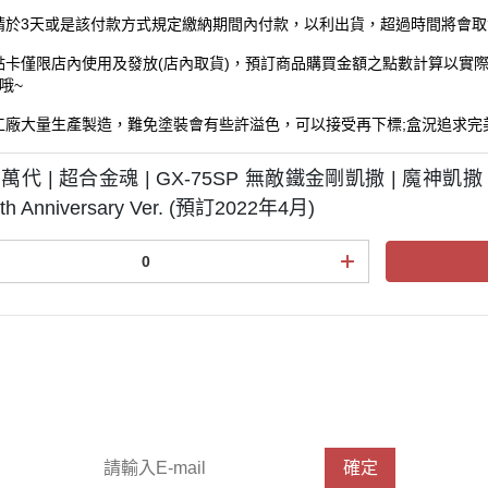
3
請於
天或是該付款方式規定繳納期間內付款，以利出貨，超過時間將會取
(
)
點卡僅限店內使用及發放
店內取貨
，預訂商品購買金額之點數計算以實
~
哦
;
工廠大量生產製造，難免塗裝會有些許溢色，可以接受再下標
盒況追求完
I 萬代 | 超合金魂 | GX-75SP 無敵鐵金剛凱撒 | 魔神凱撒 
th Anniversary Ver. (預訂2022年4月)
請輸入 E-mail，即可訂閱或取消電子報
確定