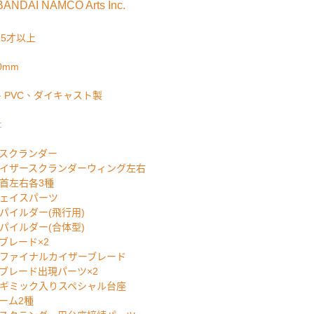
 BANDAI NAMCO Arts Inc.
15才以上
0mm
S、PVC、ダイキャスト製
:
スクランダー
イザースクランダーウィング左右
首左右各3種
ェイスパーツ
パイルダー(飛行用)
パイルダー(合体型)
ブレード×2
ファイナルカイザーブレード
ブレード出現パーツ×2
ギミック入りスペシャル台座
ーム2種