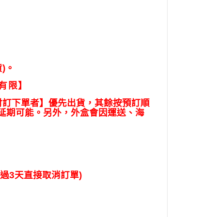
貨
)
。
量有限
】
付訂下單者】優先出貨，其餘按預訂順
延期可能。另外，外盒會因運送、海
過
3
天直接取消訂單
)