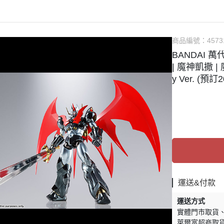
商品編號：
4573
BANDAI 萬
| 魔神凱撒 | 
y Ver. (預訂
運送&付款
運送方式
實體門市取貨
萊爾富超商取