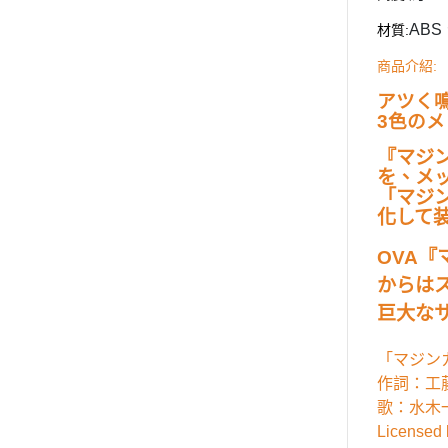
AB
材質
:
:
商品介紹
アツく
3色の
『マジン
を、メ
「マジ
化して
OVA
からは
巨大な
「マジン
作詞：工
歌：水木
Licensed