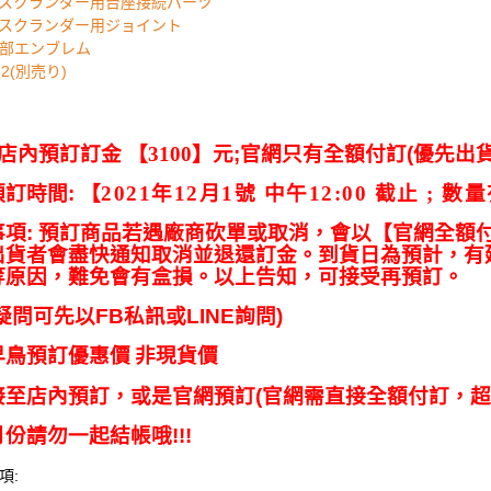
スクランダー用台座接続パーツ
スクランダー用ジョイント
部エンブレム
2(別売り)
店內預訂訂金
【3100】元
;
官網只有全額付訂
(
優先出
預訂時間
:
【
2021年12月1號 中午12:00 截止 ; 數
事項
:
預訂商品若遇廠商砍單或取消，會以【官網全額
出貨者會盡快通知取消並退還訂金。到貨日為預計，有
等原因，難免會有盒損。以上告知，可接受再預訂。
疑問可先以
FB
私訊或
LINE
詢問
)
早鳥預訂優惠價
非現貨價
接至店內預訂，或是官網預訂
(
官網需直接全額付訂，超
月份請勿一起結帳哦
!!!
:
項