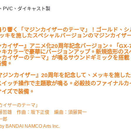
S、PVC、ダイキャスト製
鳴り響く「マジンカイザーのテーマ」！ゴールド、シ
メッキを施したスペシャルバージョンのマジンカイザ
カイザー』アニメ化20周年記念バージョン。「GX-
ッキカラーで豪華にバージョンアップ。新規造形のス
ンカイザーのテーマ」が鳴るサウンドギミックを搭載
装備。
『マジンカイザー』20周年を記念して、メッキを施し
スイッチ操作で主題歌が鳴る。必殺技のファイナルカ
サイズで装備。
カイザーのテーマ」
藤哲雄 作曲：坂下正俊 編曲：須藤賢一
一郎
 by BANDAI NAMCO Arts Inc.