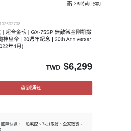
即將截止預訂
102632708
代 | 超合金魂 | GX-75SP 無敵鐵金剛凱撒
魔神皇帝 | 20週年紀念 | 20th Anniversar
2022年4月)
$
6,299
TWD
貨到通知
國際快遞
一般宅配
7-11取貨
全家取貨
貨