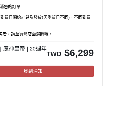
消您的訂單。
(
)
際到貨日開始計算及發放
因到貨日不同
，不同到貨
美者，請至實體店面選購哦。
| 魔神皇帝 | 20週年
$
6,299
TWD
貨到通知