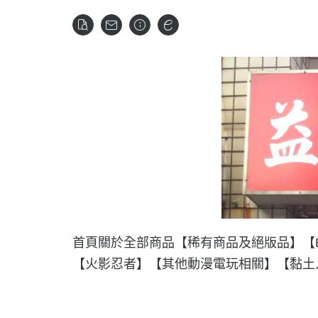
首頁
關於
全部商品
【稀有商品及絕版品】
【
【火影忍者】
【其他動漫電玩相關】
【黏土