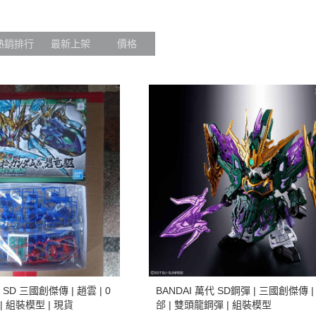
熱銷排行
最新上架
價格
| SD 三國創傑傳 | 趙雲 | 0
BANDAI 萬代 SD鋼彈 | 三國創傑傳 |
| 組裝模型 | 現貨
郃 | 雙頭龍鋼彈 | 組裝模型